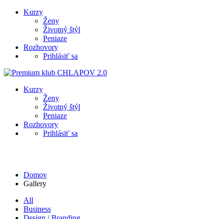
Kurzy
Ženy
Životný štýl
Peniaze
Rozhovory
Prihlásiť sa
Kurzy
Ženy
Životný štýl
Peniaze
Rozhovory
Prihlásiť sa
Gallery
Domov
Gallery
All
Business
Design / Branding