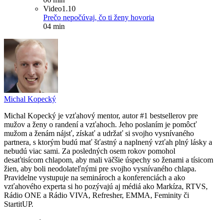
Video
1.10
Prečo nepočúvaj, čo ti ženy hovoria
04 min
Michal Kopecký
Michal Kopecký je vzťahový mentor, autor #1 bestsellerov pre
mužov a ženy o randení a vzťahoch. Jeho poslaním je pomôcť
mužom a ženám nájsť, získať a udržať si svojho vysnívaného
partnera, s ktorým budú mať šťastný a naplnený vzťah plný lásky a
nebudú viac sami. Za posledných osem rokov pomohol
desaťtisícom chlapom, aby mali väčšie úspechy so ženami a tísicom
žien, aby boli neodolateľnými pre svojho vysnívaného chlapa.
Pravidelne vystupuje na seminároch a konferenciách a ako
vzťahového experta si ho pozývajú aj médiá ako Markíza, RTVS,
Rádio ONE a Rádio VIVA, Refresher, EMMA, Feminity či
StartitUP.