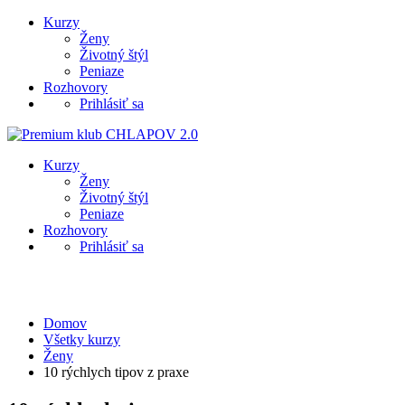
Kurzy
Ženy
Životný štýl
Peniaze
Rozhovory
Prihlásiť sa
Kurzy
Ženy
Životný štýl
Peniaze
Rozhovory
Prihlásiť sa
Ženy
Domov
Všetky kurzy
Ženy
10 rýchlych tipov z praxe