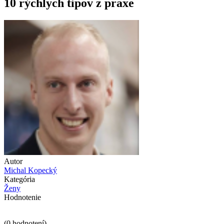
10 rýchlych tipov z praxe
Autor
Michal Kopecký
Kategória
Ženy
Hodnotenie
(
0
hodnotení)