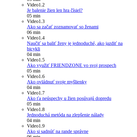
Video
1.2
Je balenie žien len hra čísiel?
05 min
Video
1.3
Ako sa začať zoznamovať so ženami
06 min
Video
1.4
Naučiť sa baliť ženy je jednoduché, ako jazdiť na
bicykli
04 min
Video
1.5
Ako využiť FRIENDZONE vo svoj prospech
05 min
Video
1.6
Ako ovládnuť svoje myšlienky
04 min
Video
1.7
Ako ťa neúspechy u žien posúvajú dopredu
05 min
Video
1.8
Jednoduchá metóda na zlepšenie nálady
04 min
Video
1.9
Ako si sadnúť na rande správne
06 min