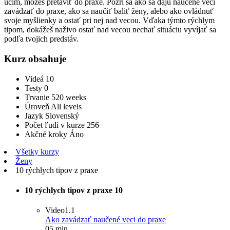
učím, môžeš pretaviť do praxe. Pozri sa ako sa dajú naučené veci
zavádzať do praxe, ako sa naučiť baliť ženy, alebo ako ovládnuť
svoje myšlienky a ostať pri nej nad vecou. Vďaka týmto rýchlym
tipom, dokážeš naživo ostať nad vecou nechať situáciu vyvíjať sa
podľa tvojich predstáv.
Kurz obsahuje
Videá
10
Testy
0
Trvanie
520 weeks
Úroveň
All levels
Jazyk
Slovenský
Počet ľudí v kurze
256
Akčné kroky
Áno
Všetky kurzy
Ženy
10 rýchlych tipov z praxe
10 rýchlych tipov z praxe
10
Video
1.1
Ako zavádzať naučené veci do praxe
05 min