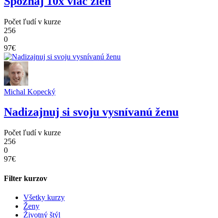
Spoznaj 10x viac žien
Počet ľudí v kurze
256
0
97€
Michal Kopecký
Nadizajnuj si svoju vysnívanú ženu
Počet ľudí v kurze
256
0
97€
Filter kurzov
Všetky kurzy
Ženy
Životný štýl