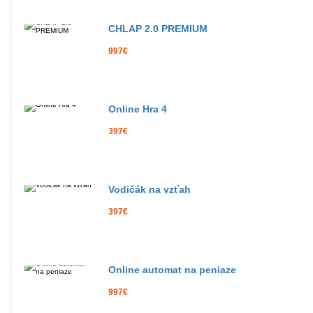
CHLAP 2.0 PREMIUM
997€
Online Hra 4
397€
Vodičák na vzťah
397€
Online automat na peniaze
997€