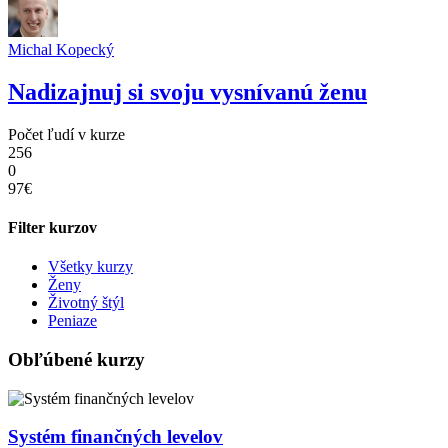
Michal Kopecký
Nadizajnuj si svoju vysnívanú ženu
Počet ľudí v kurze
256
0
97€
Filter kurzov
Všetky kurzy
Ženy
Životný štýl
Peniaze
Obľúbené kurzy
Systém finančných levelov