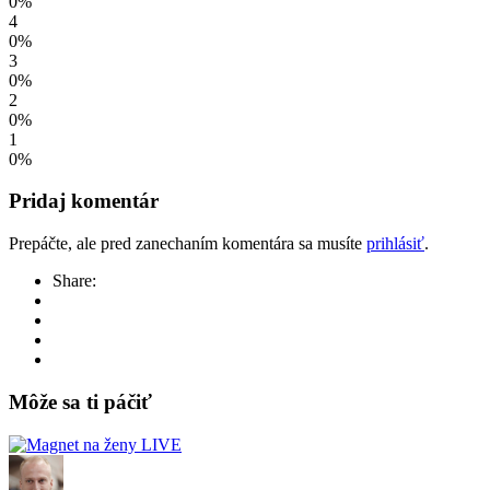
0%
4
0%
3
0%
2
0%
1
0%
Pridaj komentár
Prepáčte, ale pred zanechaním komentára sa musíte
prihlásiť
.
Share:
Môže sa ti páčiť