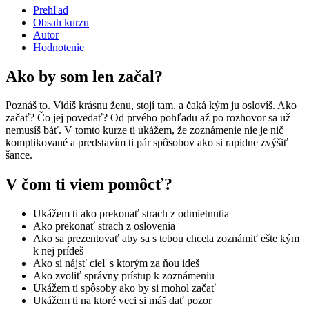
Prehľad
Obsah kurzu
Autor
Hodnotenie
Ako by som len začal?
Poznáš to. Vidíš krásnu ženu, stojí tam, a čaká kým ju oslovíš. Ako
začať? Čo jej povedať? Od prvého pohľadu až po rozhovor sa už
nemusíš báť. V tomto kurze ti ukážem, že zoznámenie nie je nič
komplikované a predstavím ti pár spôsobov ako si rapidne zvýšiť
šance.
V čom ti viem pomôcť?
Ukážem ti ako prekonať strach z odmietnutia
Ako prekonať strach z oslovenia
Ako sa prezentovať aby sa s tebou chcela zoznámiť ešte kým
k nej prídeš
Ako si nájsť cieľ s ktorým za ňou ideš
Ako zvoliť správny prístup k zoznámeniu
Ukážem ti spôsoby ako by si mohol začať
Ukážem ti na ktoré veci si máš dať pozor