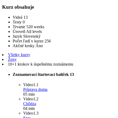
Kurz obsahuje
Videá
13
Testy
0
Trvanie
520 weeks
Úroveň
All levels
Jazyk
Slovenský
Počet ľudí v kurze
256
Akčné kroky
Áno
Všetky kurzy
Ženy
10+1 krokov k úspešnému zoznámeniu
Zoznamovací štartovací balíček
13
Video
1.1
Príprava doma
05 min
Video
1.2
Chôdza
04 min
Video
1.3
Stav