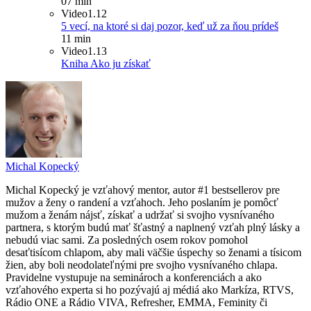
07 min
Video
1.12
5 vecí, na ktoré si daj pozor, keď už za ňou prídeš
11 min
Video
1.13
Kniha Ako ju získať
Michal Kopecký
Michal Kopecký je vzťahový mentor, autor #1 bestsellerov pre
mužov a ženy o randení a vzťahoch. Jeho poslaním je pomôcť
mužom a ženám nájsť, získať a udržať si svojho vysnívaného
partnera, s ktorým budú mať šťastný a naplnený vzťah plný lásky a
nebudú viac sami. Za posledných osem rokov pomohol
desaťtisícom chlapom, aby mali väčšie úspechy so ženami a tísicom
žien, aby boli neodolateľnými pre svojho vysnívaného chlapa.
Pravidelne vystupuje na seminároch a konferenciách a ako
vzťahového experta si ho pozývajú aj médiá ako Markíza, RTVS,
Rádio ONE a Rádio VIVA, Refresher, EMMA, Feminity či