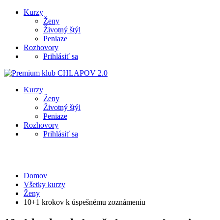
Kurzy
Ženy
Životný štýl
Peniaze
Rozhovory
Prihlásiť sa
Kurzy
Ženy
Životný štýl
Peniaze
Rozhovory
Prihlásiť sa
Ženy
Domov
Všetky kurzy
Ženy
10+1 krokov k úspešnému zoznámeniu