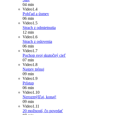
04 min
Video
1.4
Pohľad a úsmev
06 min
Video
1.5
Strach z odmietnutia
12 min
Video
1.6
Strach z oslovenia
06 min
Video
1.7
Pochop svoj skutočný cieľ
07 min
Video
1.8
Najprv trénuj
09 min
Video
1.9
Prístup
06 min
Video
1.10
Nerozmýšľaj, konaj!
09 min
Video
1.11
20 možností, čo povedať